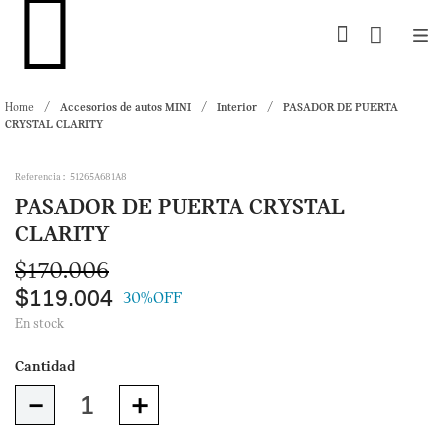
Accesorios de autos MINI
Interior
PASADOR DE PUERTA
CRYSTAL CLARITY
Referencia
:
51265A681A8
PASADOR DE PUERTA CRYSTAL
CLARITY
$
170
.
006
$
119
.
004
30%
OFF
En stock
－
＋